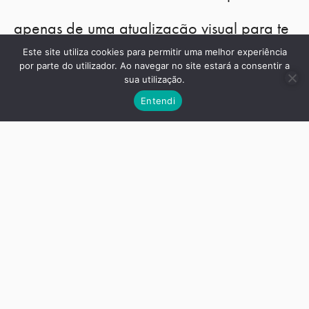
apenas de uma atualização visual para te
Este site utiliza cookies para permitir uma melhor experiência
manteres atualizado?
por parte do utilizador. Ao navegar no site estará a consentir a
sua utilização.
Entendi
Nós ajudamos a responder a estas perguntas,
qui não oferecemos apenas serviços,
a
oferecemos parcerias
. Caminhamos ao teu
lado, garantindo que cada decisão está
alinhada com a tua visão, e objetivos a
longo prazo.
Clica no botão abaixo
descarrega o nosso